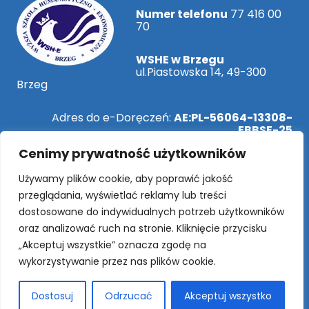
Numer telefonu
77 416 00
70
WSHE w Brzegu
ul.Piastowska 14, 49-300
Brzeg
Adres do e-Doręczeń:
AE:PL-56064-13308-
EBBSE-25
Cenimy prywatność użytkowników
ePUAP:
/WSHEBrzeg/SkrytkaESP
Używamy plików cookie, aby poprawić jakość
przeglądania, wyświetlać reklamy lub treści
dostosowane do indywidualnych potrzeb użytkowników
Rekrutacja Online!
oraz analizować ruch na stronie. Kliknięcie przycisku
„Akceptuj wszystkie” oznacza zgodę na
wykorzystywanie przez nas plików cookie.
SOCIAL MEDIA
Dostosuj
Odrzucać
Akceptuj wszystko