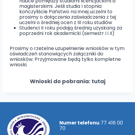
nauce pomiędzy studiami licencjackimi a
magisterskimi. Jeśli studia I stopnia
kończyliście Państwo na innej uczelni to
prosimy o dołączenia zaświadczenia z tej
uczelni o średniej ocen z III roku studiów
Studenci II roku podają średnią uzyskaną za
poprzedni rok akademicki (semestr I i II)
Prosimy o rzetelne uzupełnienie wniosków w tym
oświadczeń stanowiących załączniki do
wniosków. Przyjmowane będą tylko kompletne
wnioski.
Wnioski do pobrania:
tutaj
Numer telefonu
77 416 00
70