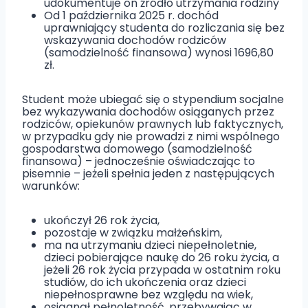
udokumentuje on źródło utrzymania rodziny
Od 1 października 2025 r. dochód
uprawniający studenta do rozliczania się bez
wskazywania dochodów rodziców
(samodzielność finansowa) wynosi 1696,80
zł.
Student może ubiegać się o stypendium socjalne
bez wykazywania dochodów osiąganych przez
rodziców, opiekunów prawnych lub faktycznych,
w przypadku gdy nie prowadzi z nimi wspólnego
gospodarstwa domowego (samodzielność
finansowa) – jednocześnie oświadczając to
pisemnie – jeżeli spełnia jeden z następujących
warunków:
ukończył 26 rok życia,
pozostaje w związku małżeńskim,
ma na utrzymaniu dzieci niepełnoletnie,
dzieci pobierające naukę do 26 roku życia, a
jeżeli 26 rok życia przypada w ostatnim roku
studiów, do ich ukończenia oraz dzieci
niepełnosprawne bez względu na wiek,
osiągnął pełnoletność, przebywając w