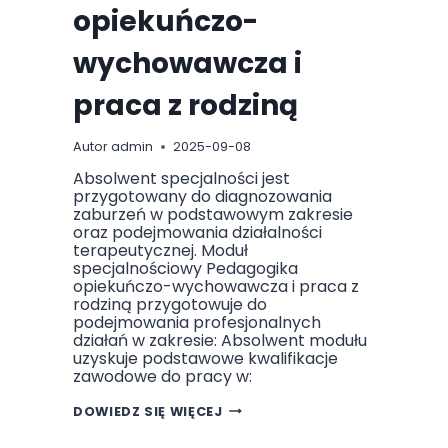
W
opiekuńczo-
E
M
W
wychowawcza i
E
W
N
praca z rodziną
Ę
T
R
Z
Autor
admin
2025-09-08
N
Y
Absolwent specjalności jest
M
przygotowany do diagnozowania
zaburzeń w podstawowym zakresie
oraz podejmowania działalności
terapeutycznej. Moduł
specjalnościowy Pedagogika
opiekuńczo-wychowawcza i praca z
rodziną przygotowuje do
podejmowania profesjonalnych
działań w zakresie: Absolwent modułu
uzyskuje podstawowe kwalifikacje
zawodowe do pracy w:
P
DOWIEDZ SIĘ WIĘCEJ
E
D