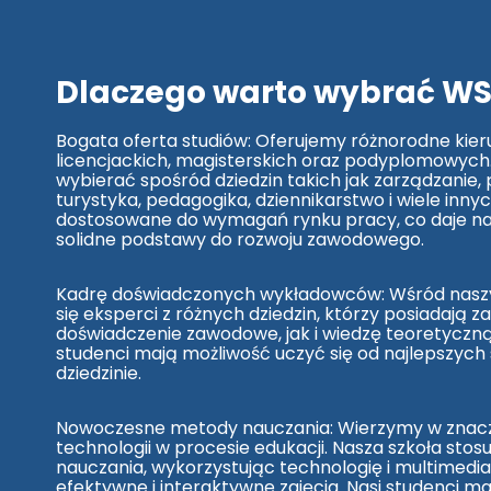
G
O
G
I
K
Dlaczego warto wybrać W
A
R
E
S
Bogata oferta studiów: Oferujemy różnorodne kier
O
licencjackich, magisterskich oraz podyplomowych
C
wybierać spośród dziedzin takich jak zarządzanie,
J
turystyka, pedagogika, dziennikarstwo i wiele inn
A
L
dostosowane do wymagań rynku pracy, co daje 
I
solidne podstawy do rozwoju zawodowego.
Z
A
C
Y
Kadrę doświadczonych wykładowców: Wśród naszyc
J
się eksperci z różnych dziedzin, którzy posiadają
N
doświadczenie zawodowe, jak i wiedzę teoretyczną.
A
studenci mają możliwość uczyć się od najlepszych 
Z
P
dziedzinie.
R
O
F
Nowoczesne metody nauczania: Wierzymy w znacze
I
L
technologii w procesie edukacji. Nasza szkoła st
A
nauczania, wykorzystując technologię i multimedi
K
efektywne i interaktywne zajęcia. Nasi studenci m
T