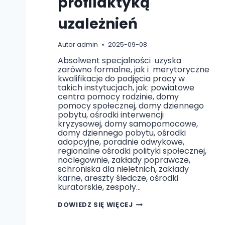
profilaktyką
A
P
uzależnień
I
Ą
Autor
admin
2025-09-08
Absolwent specjalności uzyska
zarówno formalne, jak i merytoryczne
kwalifikacje do podjęcia pracy w
takich instytucjach, jak: powiatowe
centra pomocy rodzinie, domy
pomocy społecznej, domy dziennego
pobytu, ośrodki interwencji
kryzysowej, domy samopomocowe,
domy dziennego pobytu, ośrodki
adopcyjne, poradnie odwykowe,
regionalne ośrodki polityki społecznej,
noclegownie, zakłady poprawcze,
schroniska dla nieletnich, zakłady
karne, areszty śledcze, ośrodki
kuratorskie, zespoły…
P
DOWIEDZ SIĘ WIĘCEJ
E
D
A