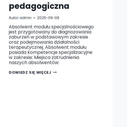
pedagogiczna
Autor
admin
2025-09-08
Absolwent modułu specjalnościowego
jest przygotowany do diagnozowania
zaburzeń w podstawowym zakresie
oraz podejmowania działalności
terapeutycznej. Absolwent modułu
posiada kompetencje specjalizacyjne
w zakresie: Miejsca zatrudnienia
naszych absolwentów:
T
DOWIEDZ SIĘ WIĘCEJ
E
R
A
P
I
A
P
E
D
A
G
O
G
I