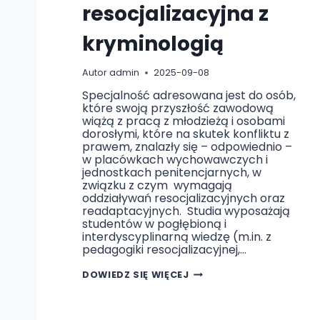
resocjalizacyjna z
kryminologią
Autor
admin
2025-09-08
Specjalność adresowana jest do osób,
które swoją przyszłość zawodową
wiążą z pracą z młodzieżą i osobami
dorosłymi, które na skutek konfliktu z
prawem, znalazły się – odpowiednio –
w placówkach wychowawczych i
jednostkach penitencjarnych, w
związku z czym wymagają
oddziaływań resocjalizacyjnych oraz
readaptacyjnych. Studia wyposażają
studentów w pogłębioną i
interdyscyplinarną wiedzę (m.in. z
pedagogiki resocjalizacyjnej,…
P
DOWIEDZ SIĘ WIĘCEJ
E
D
A
G