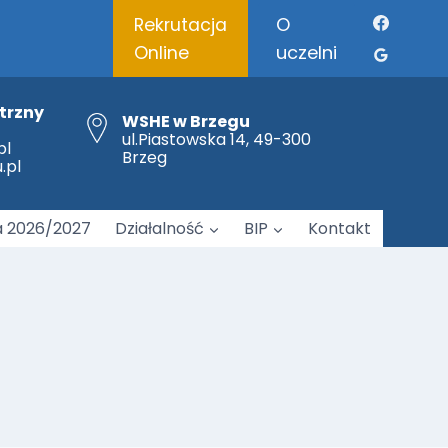
O
Rekrutacja
uczelni
Online
trzny
WSHE w Brzegu
Brzeskie Forum Logopedii „Między relacją a technologią – współczesne konteksty rozwoju mowy dziecka”
ul.Piastowska 14, 49-300
pl
Brzeg
.pl
a 2026/2027
Działalność
BIP
Kontakt