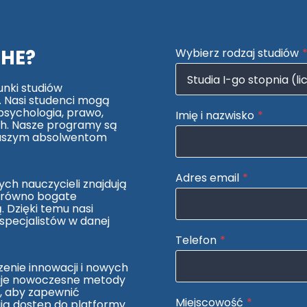
SHE?
Wybierz rodzaj studiów
unki studiów
. Nasi studenci mogą
 psychologia, prawo,
Imię i nazwisko
*
ych. Nasze programy są
naszym absolwentom
Adres email
*
h nauczycieli znajdują
 zarówno bogate
 Dzięki temu nasi
specjalistów w danej
Telefon
*
nie innowacji i nowych
osuje nowoczesne metody
a, aby zapewnić
Miejscowość
*
ają dostęp do platformy