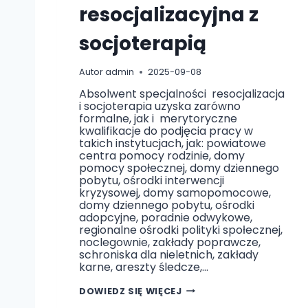
I
resocjalizacyjna z
Ą
socjoterapią
Autor
admin
2025-09-08
Absolwent specjalności resocjalizacja
i socjoterapia uzyska zarówno
formalne, jak i merytoryczne
kwalifikacje do podjęcia pracy w
takich instytucjach, jak: powiatowe
centra pomocy rodzinie, domy
pomocy społecznej, domy dziennego
pobytu, ośrodki interwencji
kryzysowej, domy samopomocowe,
domy dziennego pobytu, ośrodki
adopcyjne, poradnie odwykowe,
regionalne ośrodki polityki społecznej,
noclegownie, zakłady poprawcze,
schroniska dla nieletnich, zakłady
karne, areszty śledcze,…
P
DOWIEDZ SIĘ WIĘCEJ
E
D