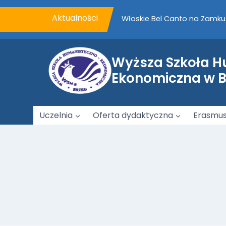
Przejdź
do
Aktualności
VII Piknik Rodzinny WSHE z
treści
Podpisanie porozumienia o 
Wyższa Szkoła 
Ekonomiczna w 
Uczelnia
Oferta dydaktyczna
Erasmu