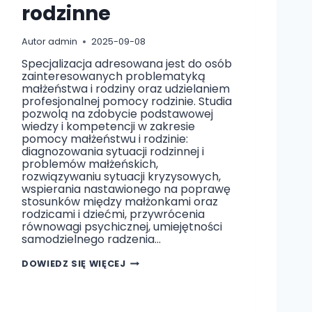
rodzinne
Autor
admin
2025-09-08
Specjalizacja adresowana jest do osób
zainteresowanych problematyką
małżeństwa i rodziny oraz udzielaniem
profesjonalnej pomocy rodzinie. Studia
pozwolą na zdobycie podstawowej
wiedzy i kompetencji w zakresie
pomocy małżeństwu i rodzinie:
diagnozowania sytuacji rodzinnej i
problemów małżeńskich,
rozwiązywaniu sytuacji kryzysowych,
wspierania nastawionego na poprawę
stosunków między małżonkami oraz
rodzicami i dziećmi, przywrócenia
równowagi psychicznej, umiejętności
samodzielnego radzenia…
P
DOWIEDZ SIĘ WIĘCEJ
O
R
A
D
N