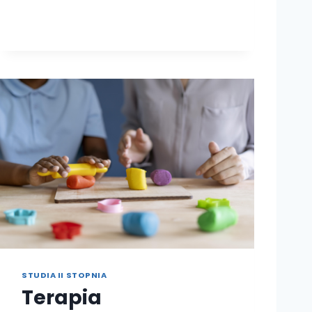
I
C
T
W
O
R
O
D
Z
I
N
N
E
STUDIA II STOPNIA
Terapia