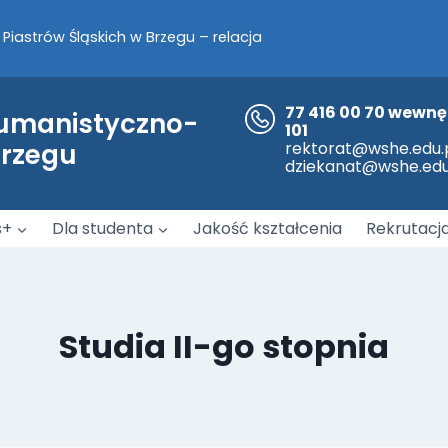
a nami!
współpracy pomiędzy WSH-E z opolską Policją.
77 416 00 70 wewnę
Humanistyczno-
101
Brzegu
rektorat@wshe.edu.
dziekanat@wshe.edu
s+
Dla studenta
Jakość kształcenia
Rekrutacj
Studia II-go stopnia