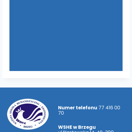
Numer telefonu
77 416 00
70
WSHE w Brzegu