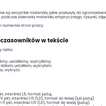
ne są wszystkie materiały, jakie posłużyły do zgromadzen
 podczas zbierania materiału empirycznego, rysunki, zd
h numerów stron pracy.
 czasowników w tekście
 opisu:
śmy, ustaliliśmy, wykryliśmy;
dziłam, ustaliłam, wykryłam;
o, wykryto.
nterlinia 1,5, format justuj,
, interlinia 1,15 (1,0), format do lewej (lub justuj).
kt, interlinia 1,15 (1,0), format do lewej (justuj).