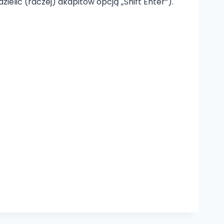
zielić (raczej) akapitów opcją „Shift Enter”).