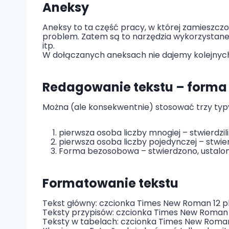
Aneksy
Aneksy to ta część pracy, w której zamieszczo
problem. Zatem są to narzędzia wykorzystane
itp.
W dołączanych aneksach nie dajemy kolejnyc
Redagowanie tekstu – forma
Można (ale konsekwentnie) stosować trzy typy
pierwsza osoba liczby mnogiej – stwierdzili
pierwsza osoba liczby pojedynczej – stwier
Forma bezosobowa – stwierdzono, ustalon
Formatowanie tekstu
Tekst główny: czcionka Times New Roman 12 pkt, i
Teksty przypisów: czcionka Times New Roman 11 pkt
Teksty w tabelach: czcionka Times New Roman 11 p