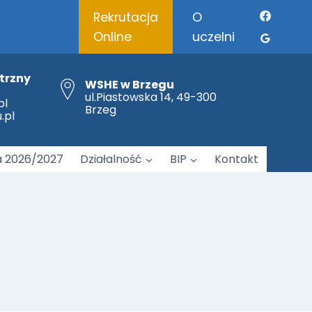
O
Rekrutacja
uczelni
Online
trzny
WSHE w Brzegu
ul.Piastowska 14, 49-300
pl
Brzeg
.pl
Brzeskie Forum Logopedii „Między relacją a technologią – współczesne konteksty rozwoju mowy dziecka”
a 2026/2027
Działalność
BIP
Kontakt