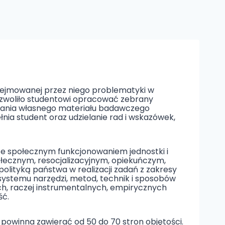
ejmowanej przez niego problematyki w
ozwoliło studentowi opracować zebrany
zowania własnego materiału badawczego
łnia student oraz udzielanie rad i wskazówek,
e społecznym funkcjonowaniem jednostki i
ołecznym, resocjalizacyjnym, opiekuńczym,
ityką państwa w realizacji zadań z zakresy
 systemu narzędzi, metod, technik i sposobów
h, raczej instrumentalnych, empirycznych
ść.
powinna zawierać od 50 do 70 stron objętości.