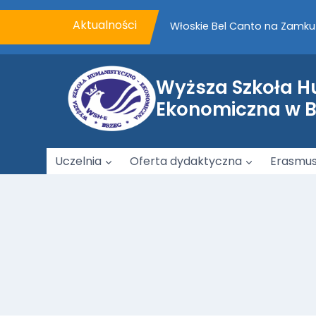
Przejdź
do
Aktualności
Włoskie Bel Canto na Zamku 
treści
VII Piknik Rodzinny WSHE z
Wyższa Szkoła 
Podpisanie porozumienia o 
Ekonomiczna w 
Uczelnia
Oferta dydaktyczna
Erasmu