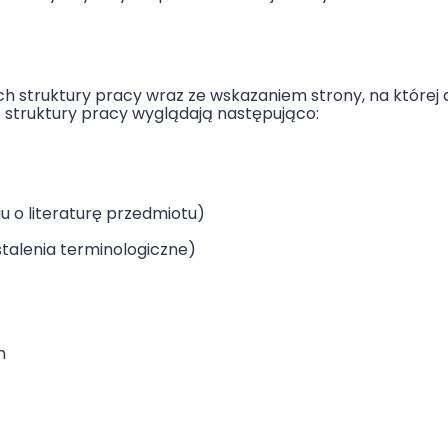
h struktury pracy wraz ze wskazaniem strony, na której d
struktury pracy wyglądają następująco:
u o literaturę przedmiotu)
ustalenia terminologiczne)
h