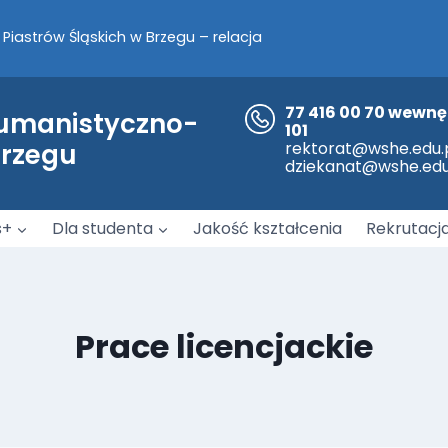
Piastrów Śląskich w Brzegu – relacja
a nami!
77 416 00 70 wewnę
Humanistyczno-
101
współpracy pomiędzy WSH-E z opolską Policją.
Brzegu
rektorat@wshe.edu.
dziekanat@wshe.edu
s+
Dla studenta
Jakość kształcenia
Rekrutacj
Prace licencjackie