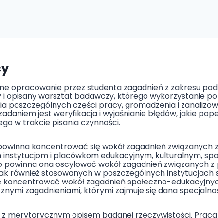
cy
e opracowanie przez studenta zagadnień z zakresu pod
y i opisany warsztat badawczy, którego wykorzystanie p
ania poszczególnych części pracy, gromadzenia i zanali
daniem jest weryfikacja i wyjaśnianie błędów, jakie pope
o w trakcie pisania czynności.
powinna koncentrować się wokół zagadnień związanych z
ych instytucjom i placówkom edukacyjnym, kulturalnym, sp
owinna ona oscylować wokół zagadnień związanych z pol
, jak również stosowanych w poszczególnych instytucjach
ę koncentrować wokół zagadnień społeczno-edukacyjnyc
znymi zagadnieniami, którymi zajmuje się dana specjalno
na z merytorycznym opisem badanej rzeczywistości. Praca 