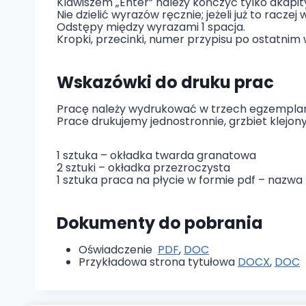
Klawiszem „Enter” należy kończyć tylko akapity,
Nie dzielić wyrazów ręcznie; jeżeli już to racz
Odstępy między wyrazami 1 spacja.
Kropki, przecinki, numer przypisu po ostatnim w
Wskazówki do druku prac
Pracę należy wydrukować w trzech egzempla
Prace drukujemy jednostronnie, grzbiet klejo
1 sztuka – okładka twarda granatowa
2 sztuki – okładka przezroczysta
1 sztuka praca na płycie w formie pdf – nazwa p
Dokumenty do pobrania
Oświadczenie
PDF
,
DOC
Przykładowa strona tytułowa
DOCX
,
DOC