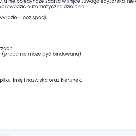
 a nie pojedyncze zdania w linijce (uwaga edytorska: nie d
ej wprowadzić automatyczne dzielenie.
yrazie – bez spacji.
rzach.
ny (praca nie może być bindowana)
liku: Imię i nazwisko oraz kierunek.