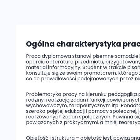
Ogólna charakterystyka pra
Praca dyplomowa stanowi pisemne samodzieln
oparciu o literaturę przedmiotu, przygotowan
materiał informacyjny. Student w trakcie pis
konsultuje się ze swoim promotorem, którego za
co do prawidłowości podejmowanych przez nieg
Problematyka pracy na kierunku pedagogika 
rodziny, realizacją zadań i funkcji powierzon
wychowawczym, terapeutycznym itp. Ponadto p
szeroko pojętej edukacji i pomocy społecznej
realizowanych zadań społecznych. Powinna si
powiązanych z praktycznymi, a mniej teoretyc
Objętość i struktura – objętość jest powiąza