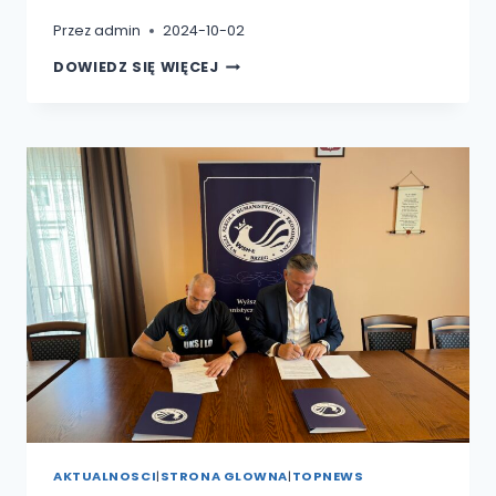
Przez
admin
2024-10-02
POSIEDZENIE
DOWIEDZ SIĘ WIĘCEJ
SENATU
WSH-
E
W
BRZEGU
PIERWSZY
RAZ
POD
PRZEWODNICTWEM
NOWEJ
PANI
REKTOR
DR
ALEKSANDRY
ASZKIEŁOWICZ
AKTUALNOSCI
|
STRONA GLOWNA
|
TOPNEWS