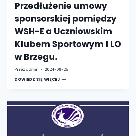
Przedłużenie umowy
sponsorskiej pomiędzy
WSH-E a Uczniowskim
Klubem Sportowym I LO
w Brzegu.
Przez
admin
2024-09-25
PRZEDŁUŻENIE
DOWIEDZ SIĘ WIĘCEJ
UMOWY
SPONSORSKIEJ
POMIĘDZY
WSH-
E
A
UCZNIOWSKIM
KLUBEM
SPORTOWYM
I
LO
W
BRZEGU.