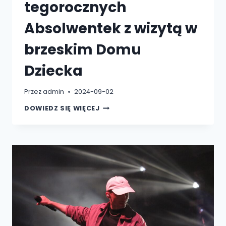
tegorocznych
Absolwentek z wizytą w
brzeskim Domu
Dziecka
Przez
admin
2024-09-02
PRZEDSTAWICIELKI
DOWIEDZ SIĘ WIĘCEJ
TEGOROCZNYCH
ABSOLWENTEK
Z
WIZYTĄ
W
BRZESKIM
DOMU
DZIECKA