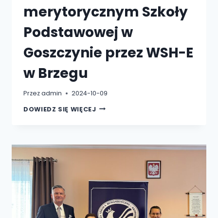
merytorycznym Szkoły
Podstawowej w
Goszczynie przez WSH-E
w Brzegu
Przez
admin
2024-10-09
UROCZYSTOŚĆ
DOWIEDZ SIĘ WIĘCEJ
OBJĘCIA
PATRONATEM
MERYTORYCZNYM
SZKOŁY
PODSTAWOWEJ
W
GOSZCZYNIE
PRZEZ
WSH-
E
W
BRZEGU