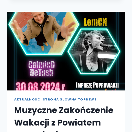
Z
POWIATEM
BRZESKIM”
PRZY
WSPÓŁORGANIZACJI
WSHE
W
BRZEGU
AKTUALNOSCI
|
STRONA GLOWNA
|
TOPNEWS
Muzyczne Zakończenie
Wakacji z Powiatem