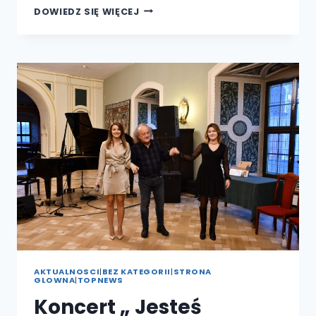
PODPISANIE
DOWIEDZ SIĘ WIĘCEJ
KOLEJNEJ
UMOWY
WSPIERAJĄCEJ
BRZESKI
SPORT
PRZEZ
KANCLERZA
WSH-
E
STANISŁAWA
WIDOCKIEGO
AKTUALNOSCI
|
BEZ KATEGORII
|
STRONA
GLOWNA
|
TOPNEWS
Koncert „ Jesteś