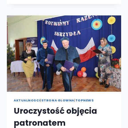
ROKU
AKADEMICKIEGO
NA
ZAMKU
PIASTÓW
ŚLĄSKICH
W
BRZEGU
AKTUALNOSCI
|
STRONA GLOWNA
|
TOPNEWS
Uroczystość objęcia
patronatem