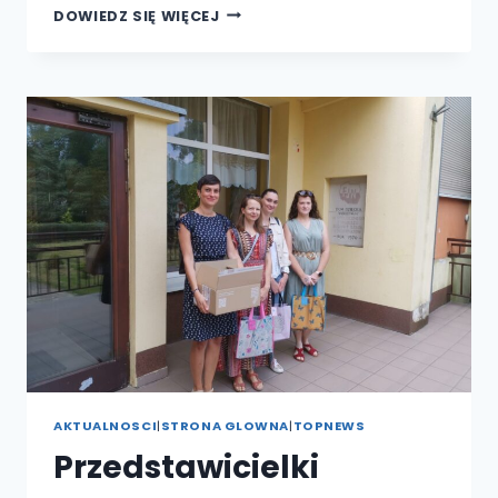
ZBIÓRKA
DOWIEDZ SIĘ WIĘCEJ
DARÓW
RZECZOWYCH
DLA
OSÓB
POSZKODOWANYCH
PODCZAS
TRWAJĄCEJ
POWODZI
AKTUALNOSCI
|
STRONA GLOWNA
|
TOPNEWS
Przedstawicielki