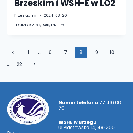
Brzeskim i WSH-E w LO2
Przez
admin
2024-08-26
MUZYCZNE
DOWIEDZ SIĘ WIĘCEJ
ZAKOŃCZENIE
WAKACJI
Z
POWIATEM
BRZESKIM
I
Nawigacja
Poprzednia
1
…
6
7
8
9
10
WSH-
E
W
strony
strona
Następna
…
22
LO2
strona
Numer telefonu
77 416 00
70
WSHE w Brzegu
ul.Piastowska 14, 49-300
Brzeg