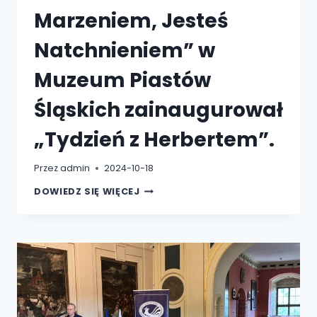
Marzeniem, Jesteś
Natchnieniem” w
Muzeum Piastów
Śląskich zainaugurował
„Tydzień z Herbertem”.
Przez
admin
2024-10-18
KONCERT
DOWIEDZ SIĘ WIĘCEJ
„
JESTEŚ
MARZENIEM,
JESTEŚ
NATCHNIENIEM”
W
MUZEUM
PIASTÓW
ŚLĄSKICH
ZAINAUGUROWAŁ
„TYDZIEŃ
Z