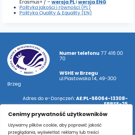
Erasmus+ / –
wersja PL
i
wersja ENG
Polityka jakości i równości (PL)
Polityka Quality & Equality (EN)
Numer telefonu
77 416 00
70
WSHE w Brzegu
ul.Piastowska 14, 49-300
Brzeg
Adres do e-Doręczeń:
AE:PL-56064-13308-
EBBSE-25
Cenimy prywatność użytkowników
ePUAP:
/WSHEBrzeg/SkrytkaESP
Używamy plików cookie, aby poprawić jakość
przeglądania, wyświetlać reklamy lub treści