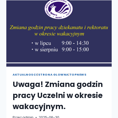
NIE
ZWALNIA
TEMPA!!!
AKTUALNOSCI
|
STRONA GLOWNA
|
TOPNEWS
Uwaga! Zmiana godzin
pracy Uczelni w okresie
wakacyjnym.
Przez
admin
2025-06-30