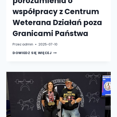
porozumienia o
współpracy z Centrum
Weterana Działań poza
Granicami Państwa
Przez
admin
2025-07-10
PODPISANIE
DOWIEDZ SIĘ WIĘCEJ
POROZUMIENIA
O
WSPÓŁPRACY
Z
CENTRUM
WETERANA
DZIAŁAŃ
POZA
GRANICAMI
PAŃSTWA