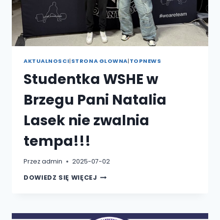
AKTUALNOSCI
|
STRONA GLOWNA
|
TOPNEWS
Studentka WSHE w
Brzegu Pani Natalia
Lasek nie zwalnia
tempa!!!
Przez
admin
2025-07-02
STUDENTKA
DOWIEDZ SIĘ WIĘCEJ
WSHE
W
BRZEGU
PANI
NATALIA
LASEK