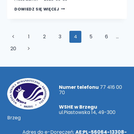
UWAGA!
DOWIEDZ SIĘ WIĘCEJ
ZMIANA
GODZIN
PRACY
UCZELNI
W
OKRESIE
Nawigacja
Poprzednia
1
2
3
4
5
6
…
WAKACYJNYM.
strony
strona
Następna
20
strona
Numer telefonu
77 416 00
70
WSHE w Brzegu
ul.Piastowska 14, 49-300
Brzeg
Adres do e-Doręczeń:
AE:PL-56064-13308-