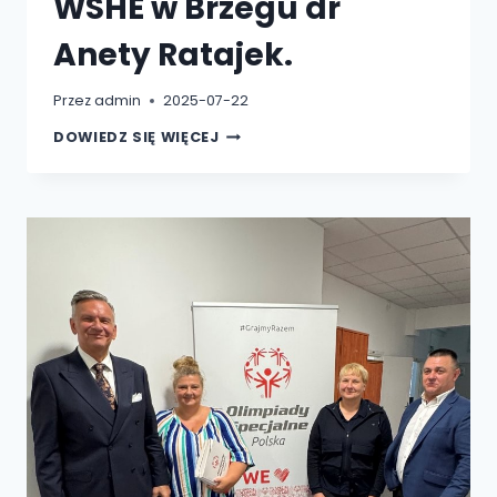
WSHE w Brzegu dr
Anety Ratajek.
Przez
admin
2025-07-22
„MYŚLI
DOWIEDZ SIĘ WIĘCEJ
BLISKO
DZIECKA.
ZAPROSZENIE
DO
UWAŻNEGO
RODZICIELSTWA”,
AUTORSTWA
DZIEKAN
WSHE
W
BRZEGU
DR
ANETY
RATAJEK.