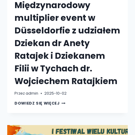
Międzynarodowy
multiplier event w
Düsseldorfie z udziałem
Dziekan dr Anety
Ratajek i Dziekanem
Filii w Tychach dr.
Wojciechem Ratajkiem
Przez
admin
2025-10-02
MIĘDZYNARODOWY
DOWIEDZ SIĘ WIĘCEJ
MULTIPLIER
EVENT
W
DÜSSELDORFIE
Z
UDZIAŁEM
DZIEKAN