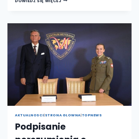
DOWIEDZ SIĘ WIĘCEJ
Z
DYREKTOR
GENERALNĄ
OLIMPIAD
SPECJALNYCH
POLSKA
PANIĄ
JOANNĄ
STYCZEŃ-
LASOCKĄ
ORAZ
DYREKTOR
DS.
SPORTU
PANIĄ
MAŁGORZATĄ
STRZAŁKOWSKĄ
AKTUALNOSCI
|
STRONA GLOWNA
|
TOPNEWS
Podpisanie