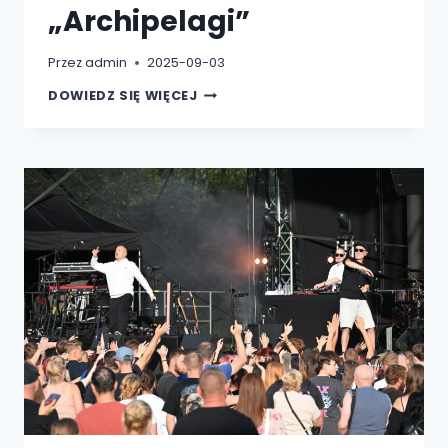
„Archipelagi”
Przez
admin
2025-09-03
CENTRUM
DOWIEDZ SIĘ WIĘCEJ
PODRÓŻNICZYCH
INSPIRACJI
–
I
FESTIWAL
WIELU
KULTUR
„ARCHIPELAGI”