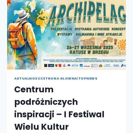
DR
ANETY
RATAJEK
I
DZIEKANEM
FILII
W
TYCHACH
DR.
WOJCIECHEM
RATAJKIEM
AKTUALNOSCI
|
STRONA GLOWNA
|
TOPNEWS
Centrum
podróżniczych
inspiracji – I Festiwal
Wielu Kultur