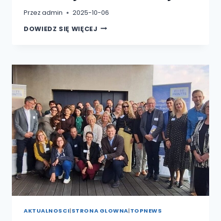
Przez
admin
2025-10-06
MATEUSZ
DOWIEDZ SIĘ WIĘCEJ
MASTERNAK,
STUDENT
WYŻSZEJ
SZKOŁY
HUMANISTYCZNO-
EKONOMICZNEJ
W
BRZEGU,
MISTRZEM
EUROPY
W
WADZE
JUNIOR
CIĘŻKIEJ!
AKTUALNOSCI
|
STRONA GLOWNA
|
TOPNEWS