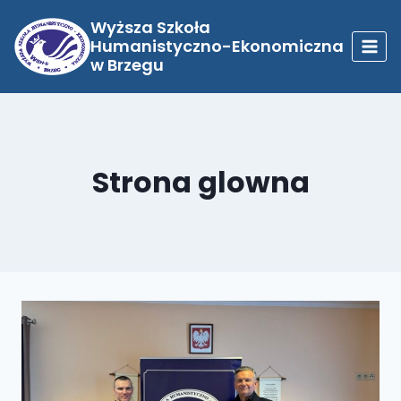
Przejdź
do
Wyższa Szkoła
treści
Humanistyczno-Ekonomiczna
w Brzegu
Strona glowna