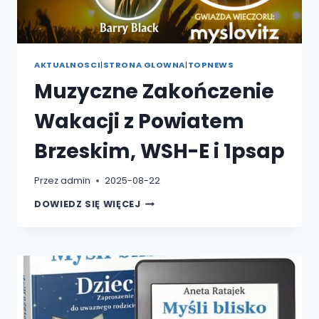
AKTUALNOSCI
|
STRONA GLOWNA
|
TOPNEWS
Muzyczne Zakończenie
Wakacji z Powiatem
Brzeskim, WSH-E i 1psap
Przez
admin
2025-08-22
MUZYCZNE
DOWIEDZ SIĘ WIĘCEJ
ZAKOŃCZENIE
WAKACJI
Z
POWIATEM
BRZESKIM,
WSH-
E
I
1PSAP