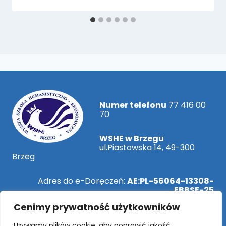
Numer telefonu
77 416 00
70
WSHE w Brzegu
ul.Piastowska 14, 49-300
Brzeg
Adres do e-Doręczeń:
AE:PL-56064-13308-
EBBSE-25
Cenimy prywatność użytkowników
ePUAP:
/WSHEBrzeg/SkrytkaESP
Używamy plików cookie, aby poprawić jakość