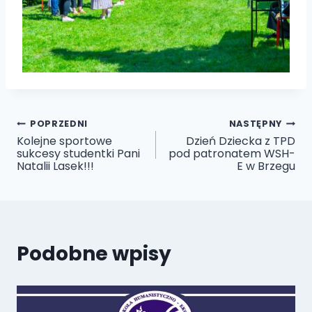
Nawigacja
POPRZEDNI
NASTĘPNY
Kolejne sportowe
Dzień Dziecka z TPD
sukcesy studentki Pani
pod patronatem WSH-
wpisu
Natalii Lasek!!!
E w Brzegu
Podobne wpisy