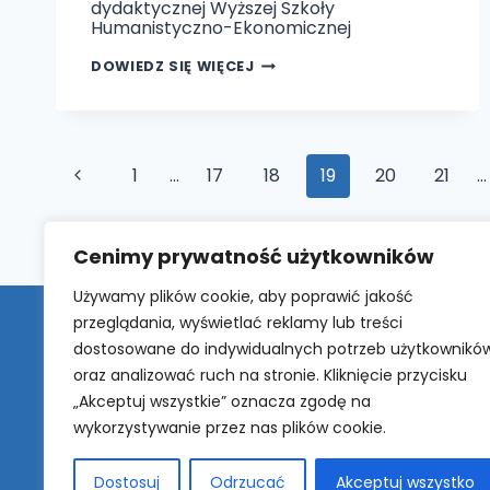
dydaktycznej Wyższej Szkoły
Humanistyczno-Ekonomicznej
MONOGRAFIA
DOWIEDZ SIĘ WIĘCEJ
PT.
„TOLERANCJA
JAKO
WARTOŚĆ
W
KULTURZE
Nawigacja
WSPÓŁCZESNEJ”
Poprzednia
1
…
17
18
19
20
21
…
strony
strona
Cenimy prywatność użytkowników
Używamy plików cookie, aby poprawić jakość
przeglądania, wyświetlać reklamy lub treści
dostosowane do indywidualnych potrzeb użytkownikó
Numer telefonu
77 416 00 
oraz analizować ruch na stronie. Kliknięcie przycisku
„Akceptuj wszystkie” oznacza zgodę na
WSHE w Brzegu
ul.Piastows
wykorzystywanie przez nas plików cookie.
Adres do e-Doręczeń:
AE:PL
Dostosuj
Odrzucać
Akceptuj wszystko