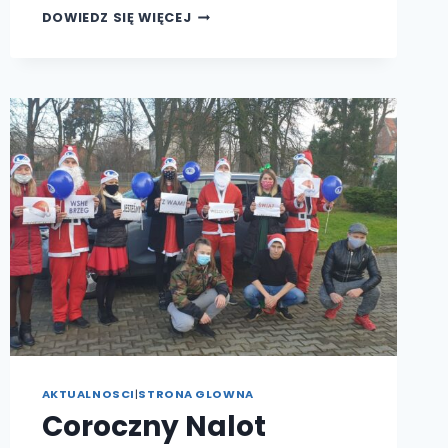
BAJKI
DOWIEDZ SIĘ WIĘCEJ
RELAKSACYJNE
W
TERAPII
AKTUALNOSCI
|
STRONA GLOWNA
Coroczny Nalot