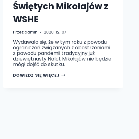
Świętych Mikołajów z
WSHE
Przez
admin
2020-12-07
Wydawało się, że w tym roku z powodu
ograniczeń związanych z obostrzeniami
z powodu pandemii tradycyjny już
dziewiętnasty Nalot Mikołajów nie będzie
mógł dojść do skutku.
COROCZNY
DOWIEDZ SIĘ WIĘCEJ
NALOT
ŚWIĘTYCH
MIKOŁAJÓW
Z
WSHE