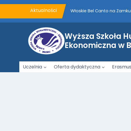
Przejdź
do
Aktualności
VII Piknik Rodzinny WSHE z
treści
Podpisanie porozumienia o 
Wyższa Szkoła 
Ekonomiczna w 
Uczelnia
Oferta dydaktyczna
Erasmu