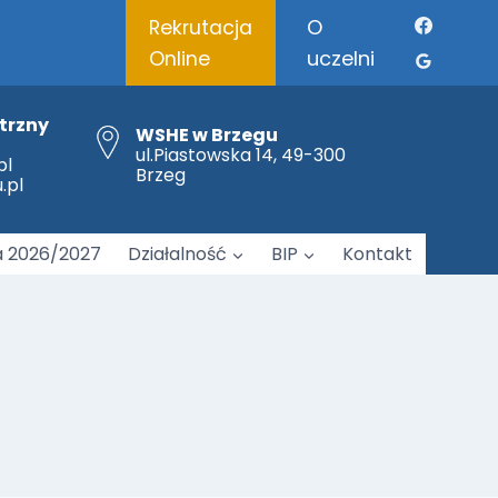
O
Rekrutacja
uczelni
Online
trzny
WSHE w Brzegu
Brzeskie Forum Logopedii „Między relacją a technologią – współczesne konteksty rozwoju mowy dziecka”
ul.Piastowska 14, 49-300
pl
Brzeg
.pl
a 2026/2027
Działalność
BIP
Kontakt