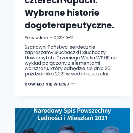
czterech łapach.
Wybrane historie
dogoterapeutyczne.
Przez
admin
2021-10-19
Szanowni Państwo, serdecznie
zapraszamy Słuchaczki i Słuchaczy
Uniwersytetu Trzeciego Wieku WSHE na
wykład połączony z elementami
warsztatu, który odbędzie się dnia 26
października 2021 w siedzibie uczelni.
DOGOTERAPIA
DOWIEDZ SIĘ WIĘCEJ
NA
CZTERECH
ŁAPACH.
WYBRANE
HISTORIE
DOGOTERAPEUTYCZNE.