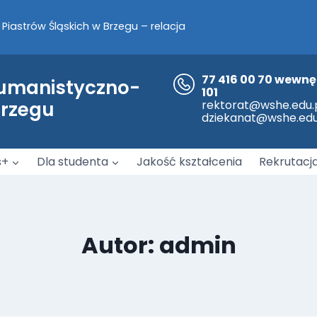
a nami!
współpracy pomiędzy WSH-E z opolską Policją.
77 416 00 70 wewnę
Humanistyczno-
101
Brzegu
rektorat@wshe.edu.
dziekanat@wshe.edu
s+
Dla studenta
Jakość kształcenia
Rekrutacj
Autor: admin