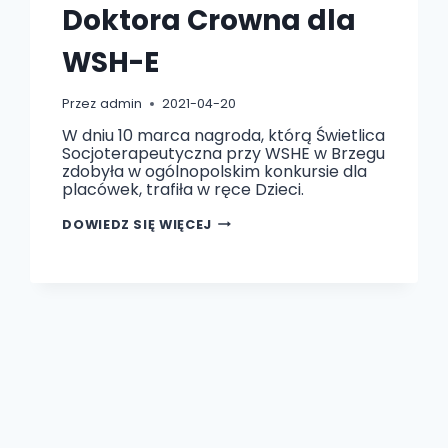
Doktora Crowna dla
WSH-E
Przez
admin
2021-04-20
W dniu 10 marca nagroda, którą Świetlica
Socjoterapeutyczna przy WSHE w Brzegu
zdobyła w ogólnopolskim konkursie dla
placówek, trafiła w ręce Dzieci.
NAGRODA
DOWIEDZ SIĘ WIĘCEJ
FUNDACJI
DOKTORA
CROWNA
DLA
WSH-
E