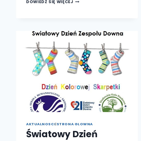
NARODOWY
DOWIEDZ SIĘ WIĘCEJ
SPIS
POWSZECHNY
LUDNOŚCI
I
MIESZKAŃ
NSP
2021
AKTUALNOSCI
|
STRONA GLOWNA
Światowy Dzień