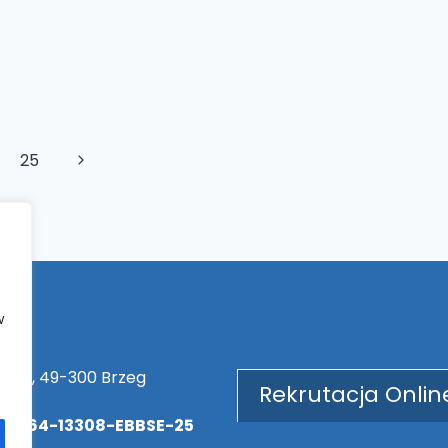
Następna
25
strona
w
70
ka 14, 49-300 Brzeg
Rekrutacja Onlin
-56064-13308-EBBSE-25