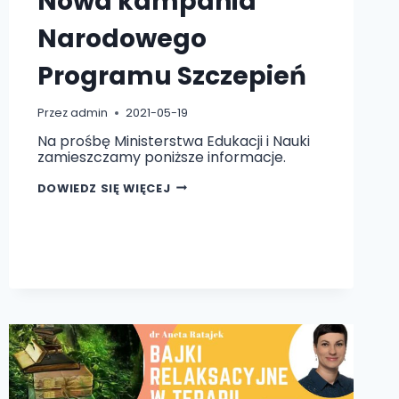
Nowa kampania
Narodowego
Programu Szczepień
Przez
admin
2021-05-19
Na prośbę Ministerstwa Edukacji i Nauki
zamieszczamy poniższe informacje.
„OSTATNIA
DOWIEDZ SIĘ WIĘCEJ
PROSTA”!
NOWA
KAMPANIA
NARODOWEGO
PROGRAMU
SZCZEPIEŃ