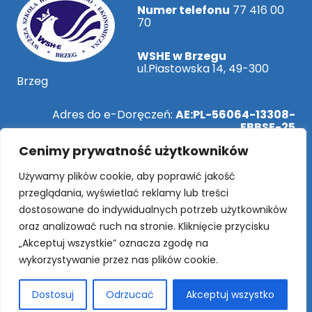
Numer telefonu
77 416 00
70
WSHE w Brzegu
ul.Piastowska 14, 49-300
Brzeg
Adres do e-Doręczeń:
AE:PL-56064-13308-
EBBSE-25
Cenimy prywatność użytkowników
ePUAP:
/WSHEBrzeg/SkrytkaESP
Używamy plików cookie, aby poprawić jakość
przeglądania, wyświetlać reklamy lub treści
dostosowane do indywidualnych potrzeb użytkowników
Rekrutacja Online!
oraz analizować ruch na stronie. Kliknięcie przycisku
„Akceptuj wszystkie” oznacza zgodę na
wykorzystywanie przez nas plików cookie.
SOCIAL MEDIA
Dostosuj
Odrzucać
Akceptuj wszystko