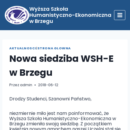
Przejdź
do
Wyższa Szkoła
treści
Humanistyczno-Ekonomiczna
w Brzegu
AKTUALNOSCI
|
STRONA GLOWNA
Nowa siedziba WSH-E
w Brzegu
Przez
admin
2018-06-12
Drodzy Studenci, Szanowni Państwo,
niezmiernie miło jest nam poinformować, że
Wyższa Szkoła Humanistyczno-Ekonomiczna w
Brzegu zmieniła swoją siedzibę. Z początkiem
kwietnia nowym gmachem naszej Uczelni stał się