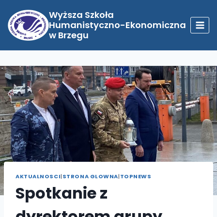
Przejdź
do
Wyższa Szkoła
treści
Humanistyczno-Ekonomiczna
w Brzegu
AKTUALNOSCI
|
STRONA GLOWNA
|
TOPNEWS
Spotkanie z
dyrektorem grupy