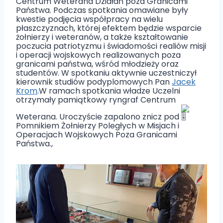
Centrum Weterana Działań poza Granicami
Państwa. Podczas spotkania omawiane były
kwestie podjęcia współpracy na wielu
płaszczyznach, której efektem będzie wsparcie
żołnierzy i weteranów, a także kształtowanie
poczucia patriotyzmu i świadomości realiów misji
i operacji wojskowych realizowanych poza
granicami państwa, wśród młodzieży oraz
studentów. W spotkaniu aktywnie uczestniczył
kierownik studiów podyplomowych Pan
Jacek
Krom
.W ramach spotkania władze Uczelni
otrzymały pamiątkowy ryngraf Centrum
Weterana. Uroczyście zapalono znicz pod
Pomnikiem Żołnierzy Poległych w Misjach i
Operacjach Wojskowych Poza Granicami
Państwa.,