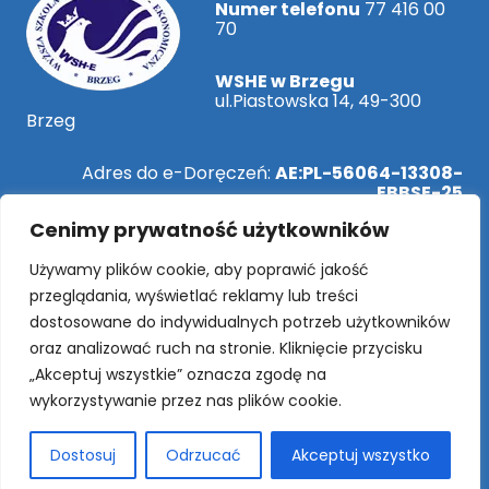
Numer telefonu
77 416 00
70
WSHE w Brzegu
ul.Piastowska 14, 49-300
Brzeg
Adres do e-Doręczeń:
AE:PL-56064-13308-
EBBSE-25
Cenimy prywatność użytkowników
ePUAP:
/WSHEBrzeg/SkrytkaESP
Używamy plików cookie, aby poprawić jakość
przeglądania, wyświetlać reklamy lub treści
dostosowane do indywidualnych potrzeb użytkowników
Rekrutacja Online!
oraz analizować ruch na stronie. Kliknięcie przycisku
„Akceptuj wszystkie” oznacza zgodę na
wykorzystywanie przez nas plików cookie.
SOCIAL MEDIA
Dostosuj
Odrzucać
Akceptuj wszystko