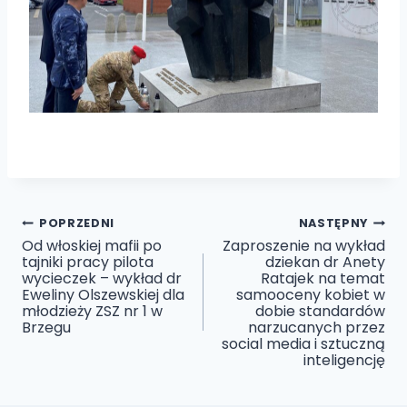
Nawigacja
POPRZEDNI
NASTĘPNY
Od włoskiej mafii po
Zaproszenie na wykład
tajniki pracy pilota
dziekan dr Anety
wpisu
wycieczek – wykład dr
Ratajek na temat
Eweliny Olszewskiej dla
samooceny kobiet w
młodzieży ZSZ nr 1 w
dobie standardów
Brzegu
narzucanych przez
social media i sztuczną
inteligencję