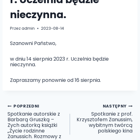
nieczynna.
Przez
admin
2023-08-14
Szanowni Państwo,
w dniu 14 sierpnia 2023 r. Uczelnia będzie
nieczynna.
Zapraszamy ponownie od 16 sierpnia.
Nawigacja
POPRZEDNI
NASTĘPNY
Spotkanie autorskie z
Spotkanie z prof.
Barbarą Gruszką –
Krzysztofem Zanussim,
wpisu
Zych autorką książki
wybitnym twórcą
„Życie rodzinne
polskiego kina
Zanussich. Rozmowy z