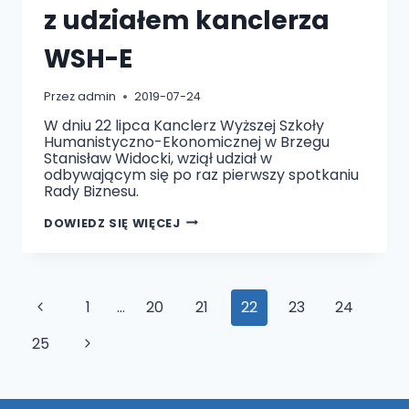
z udziałem kanclerza
WSH-E
Przez
admin
2019-07-24
W dniu 22 lipca Kanclerz Wyższej Szkoły
Humanistyczno-Ekonomicznej w Brzegu
Stanisław Widocki, wziął udział w
odbywającym się po raz pierwszy spotkaniu
Rady Biznesu.
SPOTKANIE
DOWIEDZ SIĘ WIĘCEJ
RADY
BIZNESU
Z
UDZIAŁEM
KANCLERZA
WSH-
Nawigacja
Poprzednia
1
…
20
21
22
23
24
E
strony
strona
Następna
25
strona