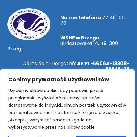
Numer telefonu
77 416 00
70
WSHE w Brzegu
ul.Piastowska 14, 49-300
Brzeg
Adres do e-Doręczeń:
AE:PL-56064-13308-
EBBSE-25
Cenimy prywatność użytkowników
ePUAP:
/WSHEBrzeg/SkrytkaESP
Używamy plików cookie, aby poprawić jakość
przeglądania, wyświetlać reklamy lub treści
dostosowane do indywidualnych potrzeb użytkowników
Rekrutacja Online!
oraz analizować ruch na stronie. Kliknięcie przycisku
„Akceptuj wszystkie” oznacza zgodę na
wykorzystywanie przez nas plików cookie.
SOCIAL MEDIA