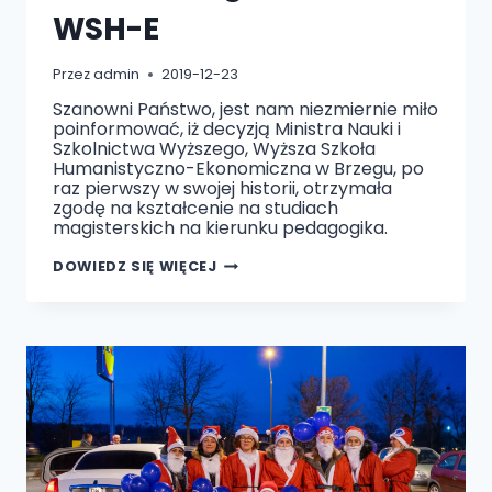
WSH-E
Przez
admin
2019-12-23
Szanowni Państwo, jest nam niezmiernie miło
poinformować, iż decyzją Ministra Nauki i
Szkolnictwa Wyższego, Wyższa Szkoła
Humanistyczno-Ekonomiczna w Brzegu, po
raz pierwszy w swojej historii, otrzymała
zgodę na kształcenie na studiach
magisterskich na kierunku pedagogika.
STUDIA
DOWIEDZ SIĘ WIĘCEJ
MAGISTERSKIE
W
WSH-
E