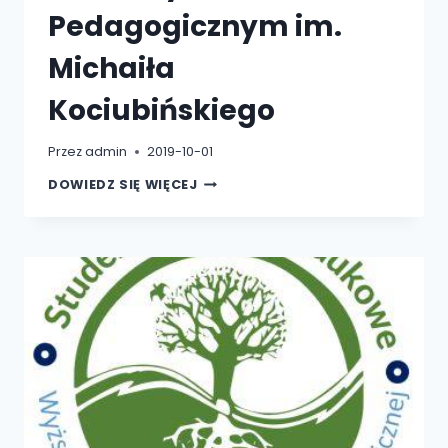
Pedagogicznym im.
Michaiła
Kociubińskiego
Przez
admin
2019-10-01
WSH-
DOWIEDZ SIĘ WIĘCEJ
E
W
BRZEGU
PODPISAŁA
POROZUMIENIA
O
WSPÓŁPRACY
Z
WINNICKIM
PAŃSTWOWYM
UNIWERSYTET
PEDAGOGICZNYM
IM.
MICHAIŁA
KOCIUBIŃSKIEGO