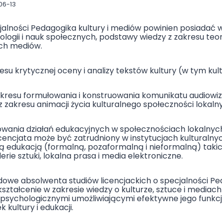
06-13
alności Pedagogika kultury i mediów powinien posiadać w
logii i nauk społecznych, podstawy wiedzy z zakresu teorii i
ch mediów.
esu krytycznej oceny i analizy tekstów kultury (w tym kul
kresu formułowania i konstruowania komunikatu audiowiz
 zakresu animacji życia kulturalnego społeczności lokaln
jowania działań edukacyjnych w społecznościach lokalnyc
licencjata może być zatrudniony w instytucjach kulturalny
 edukacją (formalną, pozaformalną i nieformalną) takich
lerie sztuki, lokalna prasa i media elektroniczne.
dowe absolwenta studiów licencjackich o specjalności Ped
ztałcenie w zakresie wiedzy o kulturze, sztuce i media
 psychologicznymi umożliwiającymi efektywne jego funk
kultury i edukacji.