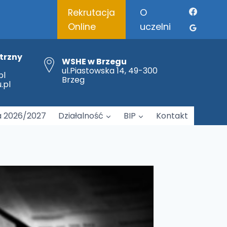
O
Rekrutacja
uczelni
Online
trzny
WSHE w Brzegu
ul.Piastowska 14, 49-300
pl
Brzeg
.pl
Brzeskie Forum Logopedii „Między relacją a technologią – współczesne konteksty rozwoju mowy dziecka”
a 2026/2027
Działalność
BIP
Kontakt