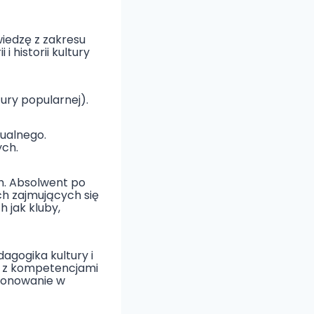
iedzę z zakresu
 historii kultury
tury popularnej).
ualnego.
ych.
h. Absolwent po
ch zajmujących się
 jak kluby,
agogika kultury i
ch z kompetencjami
cjonowanie w