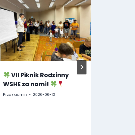
VII Piknik Rodzinny
Dwust
WSHE za nami!
porozu
współp
Przez
admin
2026-06-10
Lądek-
Stronie
Przez
admi