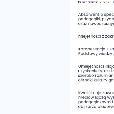
Przez
admin
2020-
Absolwent o specj
pedagogiki, psycho
oraz nowoczesny
miejętności z zakr
Kompetencje z za
Podstawy wiedzy z
Umiejętności inic
uzyskaniu tytułu 
szeroko rozumianą
ośrodki kultury ga
Kwalifikacje zawo
mediów łączą wyks
pedagogicznymi i
obszarze placówek 