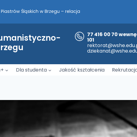
Piastrów Śląskich w Brzegu – relacja
a nami!
77 416 00 70 wewnę
Humanistyczno-
101
współpracy pomiędzy WSH-E z opolską Policją.
Brzegu
rektorat@wshe.edu.
dziekanat@wshe.edu
s+
Dla studenta
Jakość kształcenia
Rekrutacj