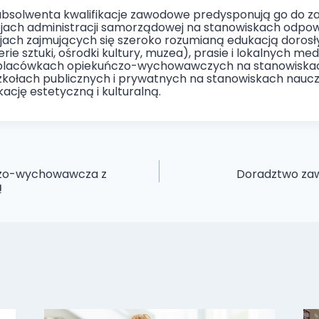
absolwenta kwalifikacje zawodowe predysponują go do za
ucjach administracji samorządowej na stanowiskach odpow
cjach zajmujących się szeroko rozumianą edukacją doros
lerie sztuki, ośrodki kultury, muzea), prasie i lokalnych me
, placówkach opiekuńczo-wychowawczych na stanowiska
ołach publicznych i prywatnych na stanowiskach nauczy
ację estetyczną i kulturalną.
czo-wychowawcza z
Doradztwo za
ą