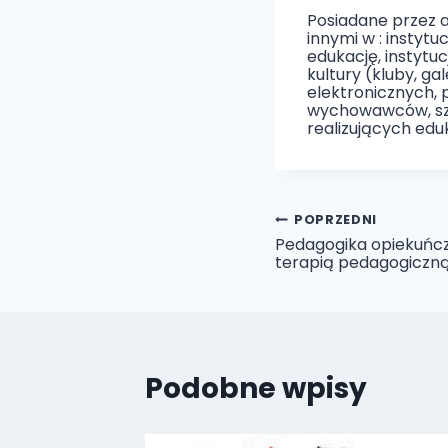
Posiadane przez 
innymi w : instyt
edukację, instytu
kultury (kluby, ga
elektronicznych
wychowawców, szk
realizujących eduk
Nawigacja
POPRZEDNI
Pedagogika opiekuń
terapią pedagogiczn
wpisu
Podobne wpisy