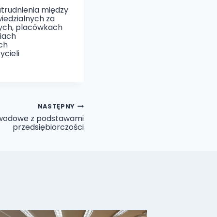
trudnienia między
iedzialnych za
łych, placówkach
diach
ch
cieli
NASTĘPNY
wodowe z podstawami
przedsiębiorczości