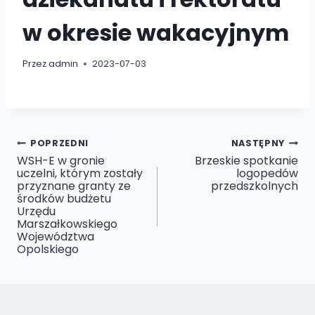
w okresie wakacyjnym
Przez
admin
2023-07-03
Nawigacja
POPRZEDNI
NASTĘPNY
WSH-E w gronie
Brzeskie spotkanie
uczelni, którym zostały
logopedów
wpisu
przyznane granty ze
przedszkolnych
środków budżetu
Urzędu
Marszałkowskiego
Województwa
Opolskiego