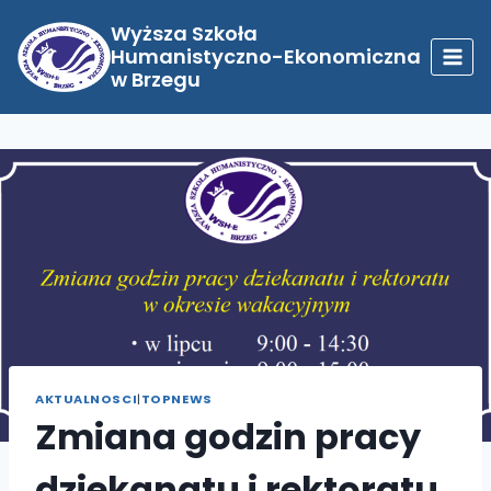
Przejdź
do
Wyższa Szkoła
treści
Humanistyczno-Ekonomiczna
w Brzegu
AKTUALNOSCI
|
TOPNEWS
Zmiana godzin pracy
dziekanatu i rektoratu