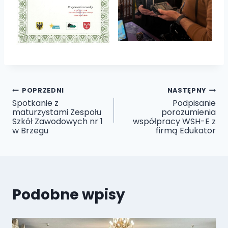
Nawigacja
POPRZEDNI
NASTĘPNY
Spotkanie z
Podpisanie
maturzystami Zespołu
porozumienia
wpisu
Szkół Zawodowych nr 1
współpracy WSH-E z
w Brzegu
firmą Edukator
Podobne wpisy