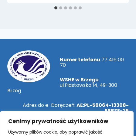
Numer telefonu
77 416 00
70
WSHE w Brzegu
ul.Piastowska 14, 49-300
Brzeg
Adres do e-Doręczeń:
AE:PL-56064-13308-
EBBSE-25
Cenimy prywatność użytkowników
ePUAP:
/WSHEBrzeg/SkrytkaESP
Używamy plików cookie, aby poprawić jakość