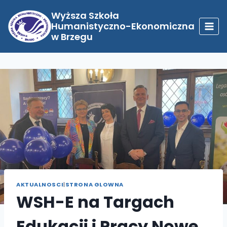
Przejdź
do
Wyższa Szkoła
treści
Humanistyczno-Ekonomiczna
w Brzegu
AKTUALNOSCI
|
STRONA GLOWNA
WSH-E na Targach
Edukacji i Pracy Nowe