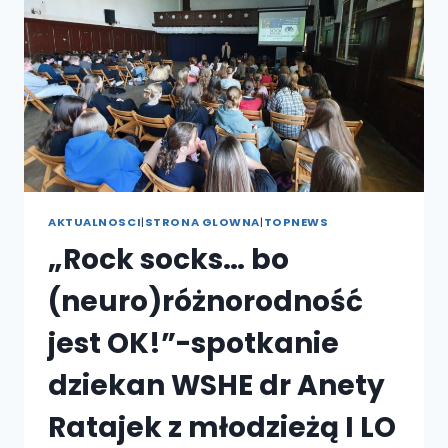
WSPIERANIE
NAUCZYCIELA
W
PRACY
Z
DZIECKIEM
Z
DYSLEKSJĄ”
AKTUALNOSCI
|
STRONA GLOWNA
|
TOPNEWS
„Rock socks… bo
(neuro)różnorodność
jest OK!”-spotkanie
dziekan WSHE dr Anety
Ratajek z młodzieżą I LO