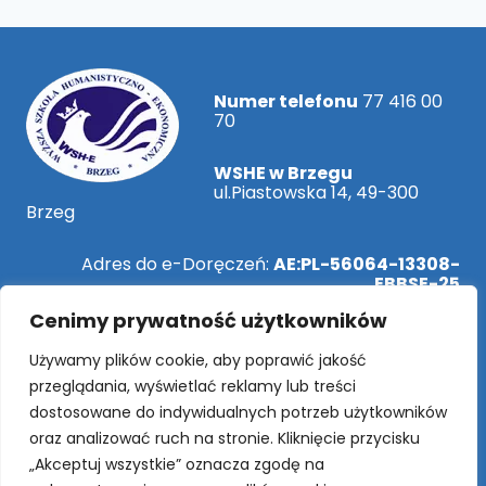
Numer telefonu
77 416 00
70
WSHE w Brzegu
ul.Piastowska 14, 49-300
Brzeg
Adres do e-Doręczeń:
AE:PL-56064-13308-
EBBSE-25
Cenimy prywatność użytkowników
ePUAP:
/WSHEBrzeg/SkrytkaESP
Używamy plików cookie, aby poprawić jakość
przeglądania, wyświetlać reklamy lub treści
dostosowane do indywidualnych potrzeb użytkowników
Rekrutacja Online!
oraz analizować ruch na stronie. Kliknięcie przycisku
„Akceptuj wszystkie” oznacza zgodę na