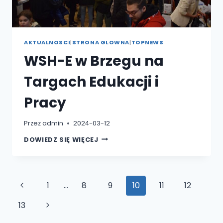
AKTUALNOSCI
|
STRONA GLOWNA
|
TOPNEWS
WSH-E w Brzegu na
Targach Edukacji i
Pracy
Przez
admin
2024-03-12
WSH-
DOWIEDZ SIĘ WIĘCEJ
E
W
BRZEGU
NA
TARGACH
EDUKACJI
Nawigacja
Poprzednia
1
…
8
9
10
11
12
I
PRACY
strony
strona
Następna
13
strona