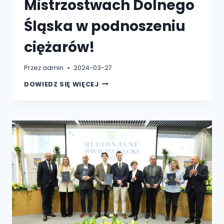
Mistrzostwach Dolnego
Śląska w podnoszeniu
ciężarów!
Przez
admin
2024-03-27
I
DOWIEDZ SIĘ WIĘCEJ
MIEJSCE
STUDENTKI
WSH-
E
NATALII
LASEK
NA
MISTRZOSTWACH
DOLNEGO
ŚLĄSKA
W
PODNOSZENIU
CIĘŻARÓW!