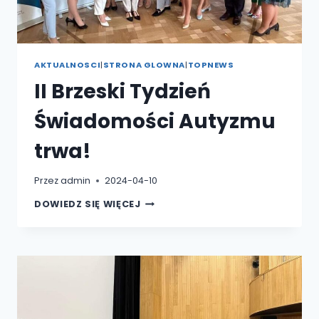
AKTUALNOSCI
|
STRONA GLOWNA
|
TOPNEWS
II Brzeski Tydzień
Świadomości Autyzmu
trwa!
Przez
admin
2024-04-10
II
DOWIEDZ SIĘ WIĘCEJ
BRZESKI
TYDZIEŃ
ŚWIADOMOŚCI
AUTYZMU
TRWA!