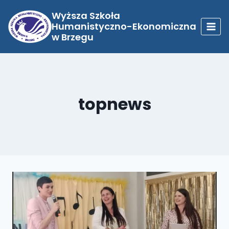
Przejdź
do
Wyższa Szkoła
treści
Humanistyczno-Ekonomiczna
w Brzegu
topnews