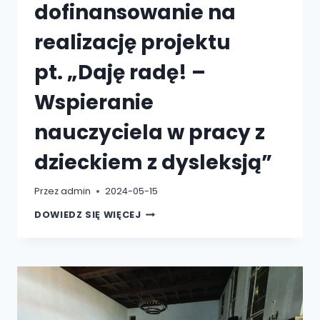
dofinansowanie na
realizację projektu
pt. „Daję radę! –
Wspieranie
nauczyciela w pracy z
dzieckiem z dysleksją”
Przez
admin
2024-05-15
FUNDACJA
DOWIEDZ SIĘ WIĘCEJ
ALMA
PRUDENTIA,
OTRZYMAŁA
DOFINANSOWANIE
NA
REALIZACJĘ
PROJEKTU
PT. „DAJĘ
RADĘ!
–