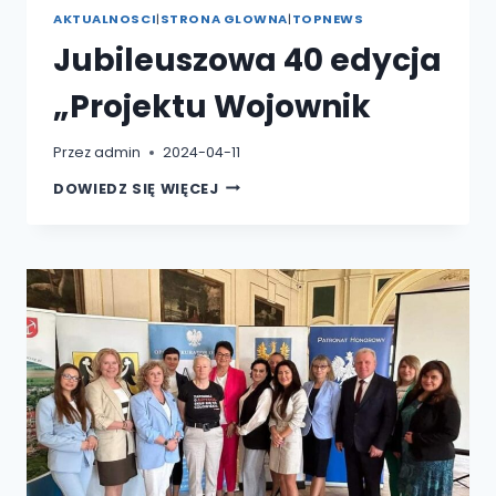
AKTUALNOSCI
|
STRONA GLOWNA
|
TOPNEWS
Jubileuszowa 40 edycja
„Projektu Wojownik
Przez
admin
2024-04-11
JUBILEUSZOWA
DOWIEDZ SIĘ WIĘCEJ
40
EDYCJA
„PROJEKTU
WOJOWNIK