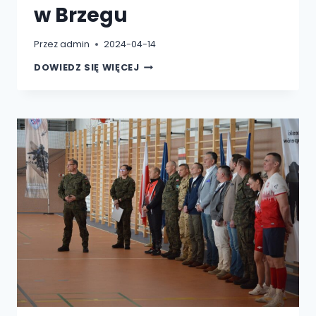
w Brzegu
Przez
admin
2024-04-14
„ROCK
DOWIEDZ SIĘ WIĘCEJ
SOCKS…
BO
(NEURO)RÓŻNORODNOŚĆ
JEST
OK!”-
SPOTKANIE
DZIEKAN
WSHE
DR
ANETY
RATAJEK
Z
MŁODZIEŻĄ
I
LO
W
BRZEGU