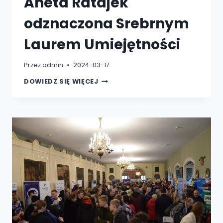
Aneta Ratajek
odznaczona Srebrnym
Laurem Umiejętności
Przez
admin
2024-03-17
DZIEKAN
DOWIEDZ SIĘ WIĘCEJ
WSH-
E
DR
ANETA
RATAJEK
ODZNACZONA
SREBRNYM
LAUREM
UMIEJĘTNOŚCI