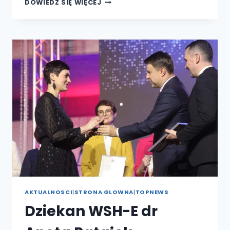
UDZIAŁ
DOWIEDZ SIĘ WIĘCEJ
WSH-
E
W
I
EDYCJI
REGIONALNEGO
ŚWIĘTA
NAUKI
ORGANIZOWANEGO
PRZEZ
URZĄD
MARSZAŁKOWSKI
WOJEWÓDZTWA
OPOLSKIEGO
AKTUALNOSCI
|
STRONA GLOWNA
|
TOPNEWS
Dziekan WSH-E dr