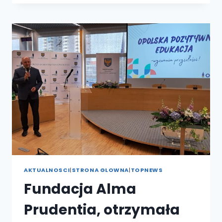
PIOSENKI
ANGIELSKIEJ
W
PP10
POD
PATRONATEM
WSH-
E
AKTUALNOSCI
|
STRONA GLOWNA
|
TOPNEWS
Fundacja Alma
Prudentia, otrzymała