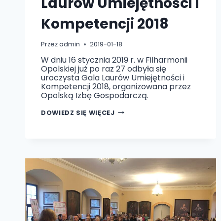
Laurów Umiejętności i
Kompetencji 2018
Przez
admin
2019-01-18
W dniu 16 stycznia 2019 r. w Filharmonii
Opolskiej już po raz 27 odbyła się
uroczysta Gala Laurów Umiejętności i
Kompetencji 2018, organizowana przez
Opolską Izbę Gospodarczą.
UROCZYSTA
DOWIEDZ SIĘ WIĘCEJ
GALA
LAURÓW
UMIEJĘTNOŚCI
I
KOMPETENCJI
2018