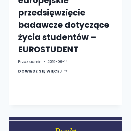
europejskie
przedsięwzięcie
badawcze dotyczące
życia studentów –
EUROSTUDENT
Przez
admin
2019-06-14
NAJWIĘKSZE
DOWIEDZ SIĘ WIĘCEJ
EUROPEJSKIE
PRZEDSIĘWZIĘCIE
BADAWCZE
DOTYCZĄCE
ŻYCIA
STUDENTÓW
–
EUROSTUDENT