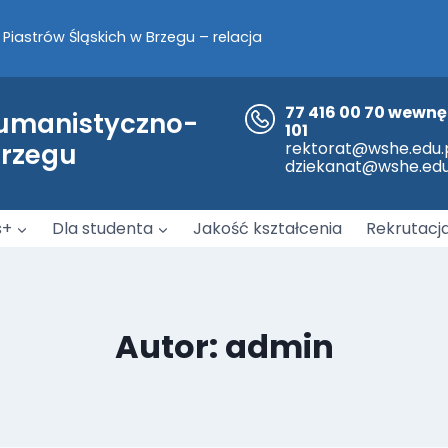
a nami!
współpracy pomiędzy WSH-E z opolską Policją.
77 416 00 70 wewnę
Humanistyczno-
101
Brzegu
rektorat@wshe.edu.
dziekanat@wshe.edu
s+
Dla studenta
Jakość kształcenia
Rekrutacj
Autor: admin