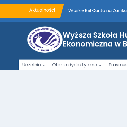
Przejdź
do
Aktualności
treści
VII Piknik Rodzinny WSHE z
Podpisanie porozumienia o 
Wyższa Szkoła 
Ekonomiczna w 
Uczelnia
Oferta dydaktyczna
Erasmu