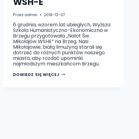
WSH-E
Przez
admin
2018-12-07
6 grudnia, wzorem lat ubiegłych, Wyższa
Szkoła Humanistyczno-Ekonomiczna w
Brzegu przygotowała „Nalot Św.
Mikołajów WSHE” na Brzeg. Nasi
Mikołajowie, białą limuzyną starali się
dotrzeć do różnych punktów naszego
miasta, aby rozdać upominki
najmłodszym mieszkańcom Brzegu.
NALOT
DOWIEDZ SIĘ WIĘCEJ
ŚW.
MIKOŁAJÓW
W
WSH-
E