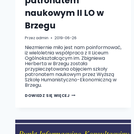
patronatem
naukowym II LO w
Brzegu
Przez
admin
2019-06-26
Niezmiernie miło jest nam poinformować,
iż wieloletnia współpraca z II Liceum
Ogólnokształcącym im. Zbigniewa
Herberta w Brzegu została
przypieczętowana objęciem szkoły
patronatem naukowym przez Wyższą
Szkołę Humanistyczno-Ekonomiczną w
Brzegu.
WSH-
DOWIEDZ SIĘ WIĘCEJ
E
OBJĘŁO
PATRONATEM
NAUKOWYM
II
LO
W
BRZEGU