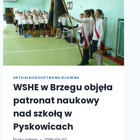
AKTUALNOSCI
|
STRONA GLOWNA
WSHE w Brzegu objęła
patronat naukowy
nad szkołą w
Pyskowicach
Przez
admin
2019-04-07