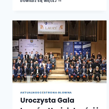
DOWIEDZ SIĘ WIĘCEJ
INFORMACYJNO-
KONSULTACYJNY
DLA
OSÓB
UŻYWAJĄCYCH
RYZYKOWNIE,
SZKODLIWIE,
UZALEŻNIONYCH
I
WSPÓŁUZALEŻNIONYCH
OD
NARKOTYKÓW
I
INNYCH
SUBSTANCJI
PSYCHOAKTYWNYCH
ORAZ
DLA
CZŁONKÓW
ICH
RODZIN
ZAMIESZKAŁYCH
NA
TERENIE
GMINY
BRZEG
AKTUALNOSCI
|
STRONA GLOWNA
Uroczysta Gala