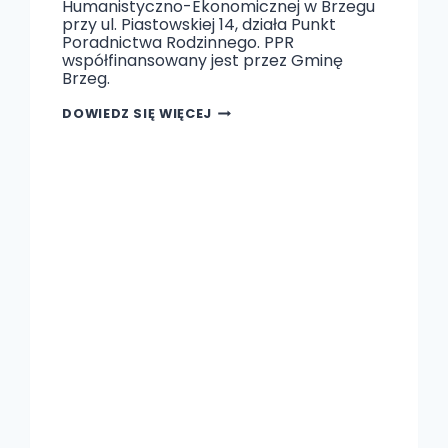
Humanistyczno-Ekonomicznej w Brzegu
przy ul. Piastowskiej 14, działa Punkt
Poradnictwa Rodzinnego. PPR
współfinansowany jest przez Gminę
Brzeg.
PUNKT
DOWIEDZ SIĘ WIĘCEJ
PORADNICTWA
RODZINNEGO
PRZY
WSH-
E
W
BRZEGU