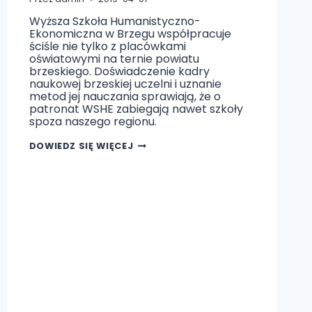
Wyższa Szkoła Humanistyczno-
Ekonomiczna w Brzegu współpracuje
ściśle nie tylko z placówkami
oświatowymi na ternie powiatu
brzeskiego. Doświadczenie kadry
naukowej brzeskiej uczelni i uznanie
metod jej nauczania sprawiają, że o
patronat WSHE zabiegają nawet szkoły
spoza naszego regionu.
WSHE
DOWIEDZ SIĘ WIĘCEJ
W
BRZEGU
OBJĘŁA
PATRONAT
NAUKOWY
NAD
SZKOŁĄ
W
PYSKOWICACH