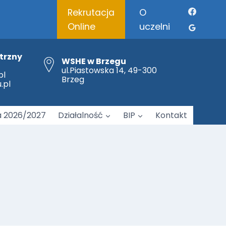
O
Rekrutacja
uczelni
Online
trzny
WSHE w Brzegu
ul.Piastowska 14, 49-300
Brzeskie Forum Logopedii „Między relacją a technologią – współczesne konteksty rozwoju mowy dziecka”
pl
Brzeg
.pl
a 2026/2027
Działalność
BIP
Kontakt