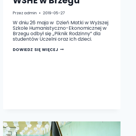
WSHE w Brzegu
Przez
admin
2019-05-27
W dniu 26 maja w Dzień Matki w Wyższej
Szkole Humanistyczno-Ekonomicznej w
Brzegu odbył się „Piknik Rodzinny” dla
studentów Uczelni oraz ich dzieci.
PIKNIK
DOWIEDZ SIĘ WIĘCEJ
RODZINNY
W
WSHE
W
BRZEGU