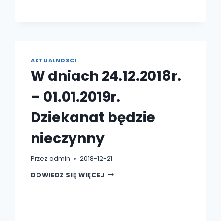
AKTUALNOSCI
W dniach 24.12.2018r.
– 01.01.2019r.
Dziekanat będzie
nieczynny
Przez
admin
2018-12-21
W
DOWIEDZ SIĘ WIĘCEJ
DNIACH
24.12.2018R.
–
01.01.2019R.
DZIEKANAT
BĘDZIE